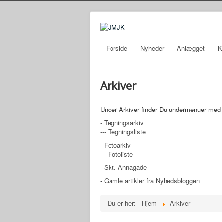
Forside
Nyheder
Anlægget
K
Arkiver
Under Arkiver finder Du undermenuer med d
- Tegningsarkiv
--- Tegningsliste
- Fotoarkiv
--- Fotoliste
-
Skt. Annagade
-
Gamle artikler fra Nyhedsbloggen
Du er her:
Hjem
Arkiver