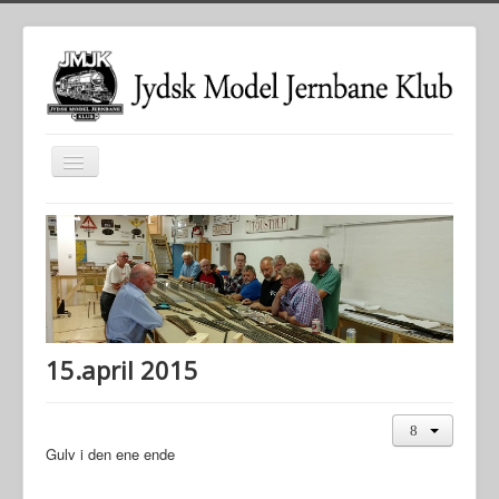
Toggle
Navigation
Forside
Nyheder
Anlægget
Kontakt
15.april 2015
Arkiver
Links
Søg
Gulv i den ene ende
JMJK Facebook side