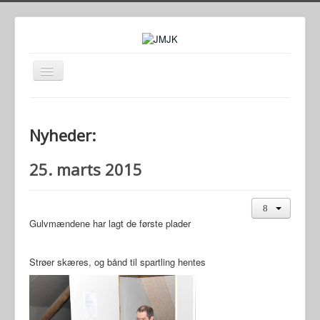
Toggle
Navigation
Forside
Nyheder
Nyheder:
Anlægget
25. marts 2015
Kontakt
Arkiver
Gulvmændene har lagt de første plader
Links
Søg
Strøer skæres, og bånd til spartling hentes
JMJK Facebook side